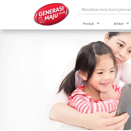
drop down menu Prod
drop
Produk
Artikel