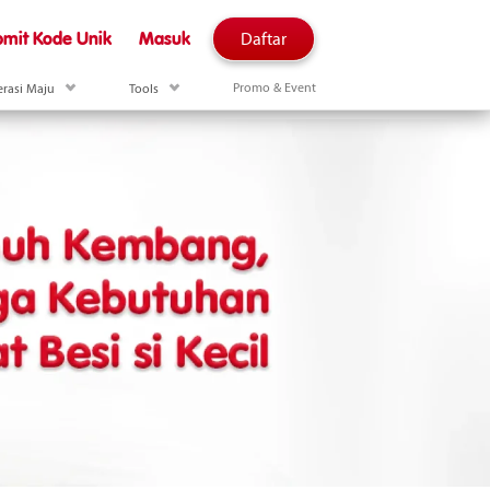
Daftar
mit Kode Unik
Masuk
nerasi Maju
drop down menu Aktivitas Generasi Maju
drop down menu Tools
Promo & Event
erasi Maju
Tools