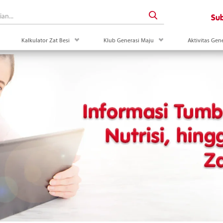
Sub
uk
 down menu Artikel
drop down menu Kalkulator Zat Besi
drop down menu Klub Ge
Kalkulator Zat Besi
Klub Generasi Maju
Aktivitas Gen