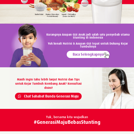
Kurangnya Asupan Gizi Anak jadi salah satu penyebab utama
Stunting di Indonesia
Yuk kenali Nutrisi & Asupan Gizi tepat untuk Dukung Kejar
Tumbuhnya
Baca Selengkapnya
Masih ingin tahu lebih lanjut Nutrisi dan Tips
untuk Kejar Tumbuh Kembang Anak? Konsultasi
disini!
Chat Sahabat Bunda Generasi Maju
Yuk, bersama kita wujudkan
#GenerasiMajuBebasStunting