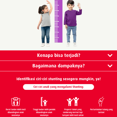
Kenapa bisa terjadi?
Bagaimana dampaknya?
Identiﬁkasi ciri-ciri stunting sesegera mungkin, ya!
Ciri-ciri anak yang mengalami Stunting:
Berat badan lebih kecil
Tinggi badan lebih pendek
Proporsi tubuh yang
Pertumbuhan tulang yang
dibandingkan anak
dibandingkan anak
cenderung normal tapi
lambat
seusianya
seusianya
tampak lebih kecil untuk