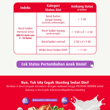
Cek Status Pertumbuhan Anak Disini!
Bun, Yuk kita Cegah Stunting Sedari Dini!
Berikan si Kecil asupan bernutrisi dengan makanan tinggi PROTEIN HEWANI untuk
dukung si Kecil jadi #GenerasiMajuBebasStunting