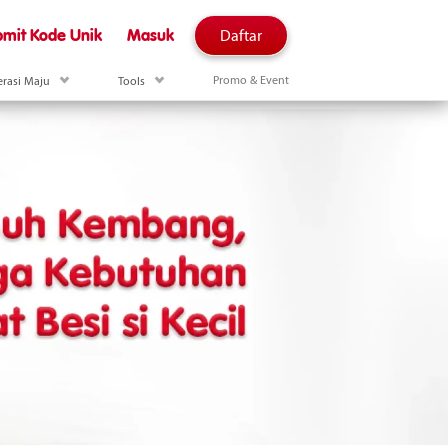
Daftar
mit Kode Unik
Masuk
nerasi Maju
drop down menu Aktivitas Generasi Maju
drop down menu Tools
Promo & Event
erasi Maju
Tools