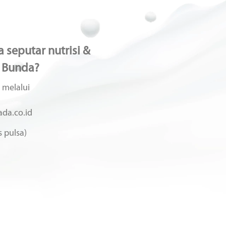
 seputar nutrisi &
 Bunda?
 melalui
da.co.id
 pulsa)