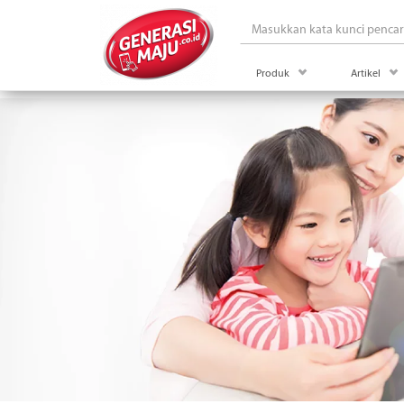
drop down menu Prod
drop
Produk
Artikel