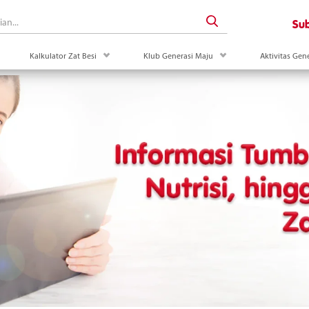
Sub
uk
 down menu Artikel
drop down menu Kalkulator Zat Besi
drop down menu Klub Ge
Kalkulator Zat Besi
Klub Generasi Maju
Aktivitas Gen